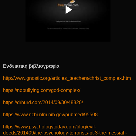
Ενδεικτική βιβλιογραφία
http://www.gnostic.org/articles_teachers/christ_complex.htm
https://nobullying.com/god-complex/
https://drhurd.com/2014/09/30/48820/
https://www.ncbi.nlm.nih.gov/pubmed/95508
https://www.psychologytoday.com/blog/evil-
deeds/201409/the-psychology-terrorists-pt-3-the-messiah-