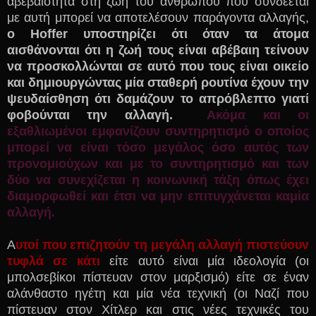
αβεβαιότητα στη ζωή του ανθρώπου που συνδέεται
με αυτή μπορεί να αποτελέσουν παράγοντα αλλαγής,
ο
Hoffer
υποστηρίζει ότι όταν τα άτομα
αισθάνονται ότι η ζωή τους είναι αβέβαιη τείνουν
να προσκολλώνται σε αυτό που τους είναι οικείο
και δημιουργώντας μία σταθερή ρουτίνα έχουν την
ψευδαίσθηση ότι δαμάζουν το απρόβλεπτο γιατί
φοβούνται την αλλαγή.
Ακόμα και οι
εξαθλιωμένοι εμφανίζουν συντηρητισμό ο οποίος
μπορεί να είναι τόσο μεγάλος όσο αυτός των
προνομιούχων και με το συντηρητισμό και των
δύο να συνεχίζεται η κοινωνική τάξη όπως έχει
διαμορφωθεί και έτσι να μην επιτυγχάνεται καμία
αλλαγή.
Α
υτοί που επιζητούν τη μεγάλη αλλαγή πιστεύουν
τυφλά σε κάτι
είτε αυτό είναι μία ιδεολογία (οι
μπολσεβίκοι πίστευαν στον μαρξισμό) είτε σε έναν
αλάνθαστο ηγέτη και μία νέα τεχνική (οι Ναζί που
πίστευαν στον Χίτλερ και στις νέες τεχνικές του