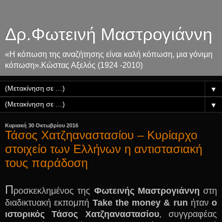
Δρ.Φωτεινή Μαστρογιάννη
«Η κόπωση της αναζήτησης είναι καλή κόπωση, μια γόνιμη
κόπωση».Κώστας Αξελός (1924 -2010)
▼
▼
Κυριακή 30 Οκτωβρίου 2016
Τάσος Χατζηαναστασίου – Κυρίαρχο
στοιχείο των Ελλήνων η αντιστασιακή
τους παράδοση
Π
ροσκεκλημένος της
Φωτεινής Μαστρογιάννη
στη
διαδικτυακή εκπομπή
Take
the
money
&
run
ήταν
ο
ιστορικός Τάσος Χατζηαναστασίου
, συγγραφέας