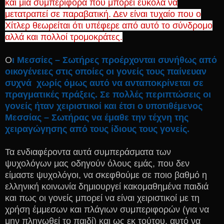
και μία συμπεριφορά που μπορεί εύκολα να
μετατραπεί σε παραβατική. Δεν είναι τυχαίο που ο
Χίτλερ θεωρείται ότι υπέφερε από αυτό το σύνδρομο
αλλά και πολλοί τρομοκράτες.
Ο
ι Μεσσίες – Σωτήρες προέρχονται συνήθως από
οικογένειες στις οποίες οι γονείς τους παίνευαν
συχνά χωρίς όμως αυτό να ανταποκρίνεται σε
πραγματικές πράξεις. Σε πολλές περιπτώσεις οι
γονείς ήταν χειριστικοί και έτσι ο υποτιθέμενος
Μεσσίας – Σωτήρας να έμαθε την τέχνη της
χειραγώγησης από τους ίδιους τους γονείς.
Τ
α ενδιαφέροντα αυτά συμπεράσματα των
ψυχολόγων μας οδηγούν όλους εμάς, που δεν
είμαστε ψυχολόγοι, να σκεφθούμε σε ποιο βαθμό η
ελληνική κοινωνία δημιουργεί κακομαθημένα παιδιά
και πως οι γονείς μπορεί να είναι χειριστικοί με τη
χρήση έμμεσων και πλάγιων συμπεριφορών (για να
μην πληγωθεί το παιδί) και ως εκ τούτου, αυτό να