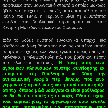
ασφάλειας στον βουλγαρικό στρατό ο οποίος διακαώς
ήθελε να κατέχει τις περιοχές αυτές και μάλιστα τον
Ιούλιο του 1943, η Γερμανία δίνει τη δυνατότητα
εισόδου στα βουλγαρικά στρατεύματα και στην
Κεντρική Μακεδονία πέραν του Στρυμόνα.
Ε
άν το δούμε αυστηρά εθνολογικά υπάρχει μία
σλαβόφωνη ζώνη βόρεια της Δράμας και πέραν αυτής
υπάρχουν ισχυρές ελληνικές εγκαταστάσεις όπως το
Μελένικο, η Φιλιππούπολη κτλ. που βρέθηκαν πέραν
του ελληνικού κράτους.
Η ζώνη αυτή είναι
αγροτικών πληθυσμών ρευστής συνείδησης και
επέτρεπε στη Βουλγαρία με βάση την
αντικειμενική θεωρία περί έθνους, που είναι
γερμανικής προέλευσης και η οποία υποστηρίζει
ότι π.χ. όποιος μιλά βουλγαρικά είναι βούλγαρος,
να διεκδικήσει αυτές τις περιοχές. Γι’αυτό είχαμε
τους κομιτατζήδες, τα οργανωμένα αυτά ένοπλα
σώματα, προκειμένου να αποσπάσουν τους